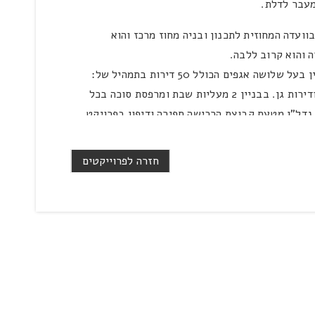
מעבר לדלת.
וועדה המחוזית לתכנון ובניה מחוז מרכז והוא
 והוא קרוב ללבה.
פרויקט פלמ"ח תוכנן כבניין בעל שלושה אגפים הכולל 50 דירות בתמהיל של:
2.5,3,4,5 חדרים, לופטים ודירות גן. בבניין 2 מעליות שבת ומרפסת סוכה בכל
נדל"ן מטעם קבוצת הרכישה חפירה ודיפון בפרויקט
. כמו כן ניתן היתר ביסוס לבניית המרתף על ידי
ניה רחובות.
חזרה לפרוייקטים