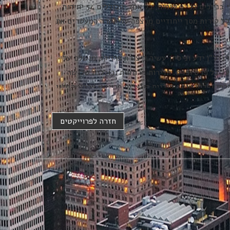
פרויקט מגורים ייחודי בשני בניינים בני 9 קומות, כל אחד, הכוללים 54 יחידות
ולל קירות מסך ייחודיים מרצפה עד תקרה המעטרים את
דל"ן ידע וניסיון עשיר ליצירת פרויקט מושלם על
על כל פרט ופרט. הדירות מרווחות וכוללות שלושה
וקרתי ואלמנטים ייחודיים היוצרים פרויקט ארכיטקטוני
בפרויקט דירת פנטהאוז בגודל של 175 מ"ר ומרפסת בגודל של 245 מ"ר עם מגוון
חזרה לפרוייקטים
, כגון בריכת שחייה, סטודיו עיצוב וכד'.
 בצפון העיר רחובות ונחשבת לאחת השכונות
רים בעיר, בסמוך למכון ויצמן ופארק המדע, למוסדות
ת.
 של כביש 431 הפך את השכונה לנגישה ונוחה ליוצאים מהעיר ולנכנסים
ו שבילי אופניים, גינות מעוצבות, מתקני משחקים