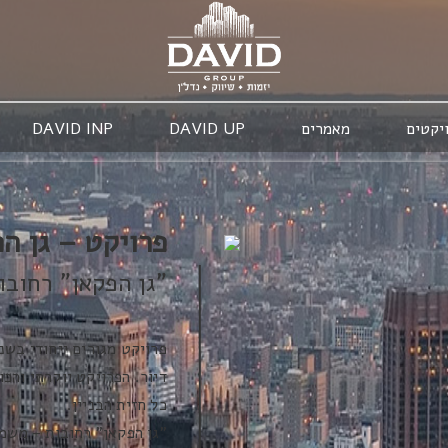
יקטים
מאמרים
DAVID UP
DAVID INP
פרויקט – גן ה
"גן הפקאן" רחוב
דיור. הפרויקט יוקרתי והכ
כל חזית הבניין.
"גן הפקאן" רחובות – משמ