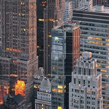
דיור. הפרויקט יוקרתי והכ
כל חזית הבניין.
בפרויקט משלבת חברת פרי נ
ידי תכנון מדוקדק וחשיבה 
כיווני אוויר, חיפוי שיש י
מרשים ויוקרתי.
אפשרויות פרימיום של תכנון
שכונת "גן הפקאן" ממוקמת
היוקרתיות והמבוקשות למגו
חינוך ומרכזי הבילוי והקניו
פתיחתו
אליה. המתחם מציע לתושבי
ופינות חמד לילדים.